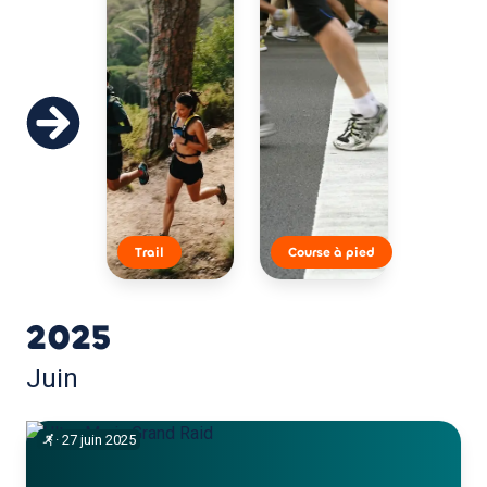
Trail
Course à pied
2025
Juin
·
27
juin
2025