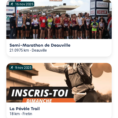
·
16
nov
2025
Semi-Marathon de Deauville
21.0975 km
-
Deauville
·
9
nov
2025
La Pévèle Trail
18 km
-
Fretin