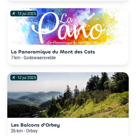
·
13
jui
2025
La Panoramique du Mont des Cats
7 km
-
Godewaersvelde
·
12
jui
2025
Les Balcons d'Orbey
26 km
-
Orbey