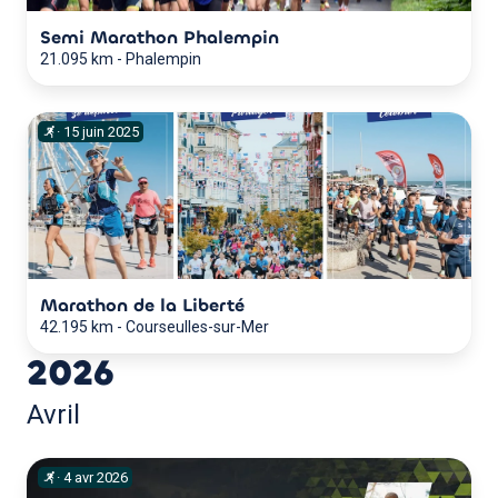
Semi Marathon Phalempin
21.095 km
-
Phalempin
·
15
juin
2025
Marathon de la Liberté
42.195 km
-
Courseulles-sur-Mer
2026
Avril
·
4
avr
2026