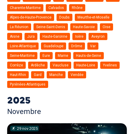
Charente-Maritime
Calvados
Rhône
Alpes-de-Haute-Provence
Doubs
Meurthe-et-Moselle
La Réunion
Seine-Saint-Denis
Haute-Savoie
Oise
Aisne
Jura
Haute-Garonne
Isère
Aveyron
Loire-Atlantique
Guadeloupe
Drôme
Var
Seine-Maritime
Eure
Marne
Hauts-de-Seine
Corrèze
Ardèche
Vaucluse
Haute-Loire
Yvelines
Haut-Rhin
Gard
Manche
Vendée
Pyrénées-Atlantiques
2025
Novembre
·
29
nov
2025