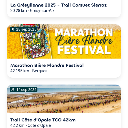
La Grésylienne 2025 - Trail Corsuet Sierroz
20.28 km
-
Grésy-sur-Aix
·
28
sep
2025
Marathon Bière Flandre Festival
42.195 km
-
Bergues
·
14
sep
2025
Trail Côte d'Opale TCO 42km
42.2 km
-
Côte d'Opale