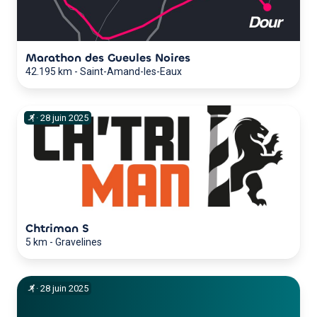
Marathon des Gueules Noires
42.195 km
-
Saint-Amand-les-Eaux
·
28
juin
2025
Chtriman S
5 km
-
Gravelines
·
28
juin
2025