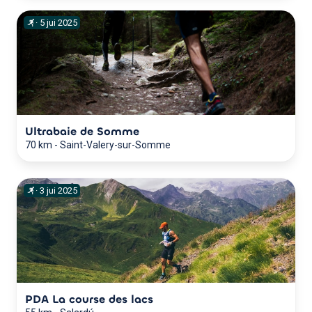
·
5
jui
2025
Ultrabaie de Somme
70 km
-
Saint-Valery-sur-Somme
·
3
jui
2025
PDA La course des lacs