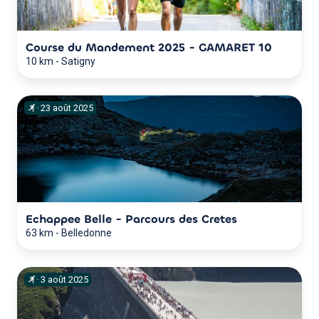
Course du Mandement 2025 - GAMARET 10
10 km
-
Satigny
·
23
août
2025
Echappee Belle - Parcours des Cretes
63 km
-
Belledonne
·
3
août
2025