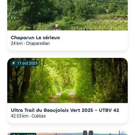
Chaparun Le sérieux
24 km
-
Chapareillan
·
11
oct
2025
Ultra Trail du Beaujolais Vert 2025 - UTBV 42
42.53 km
-
Cublize