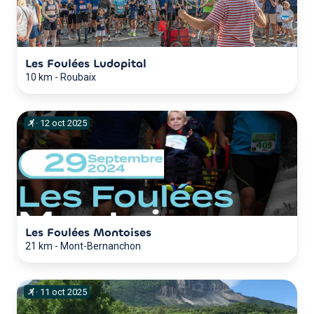
Les Foulées Ludopital
10 km
-
Roubaix
·
12
oct
2025
Les Foulées Montoises
21 km
-
Mont-Bernanchon
·
11
oct
2025