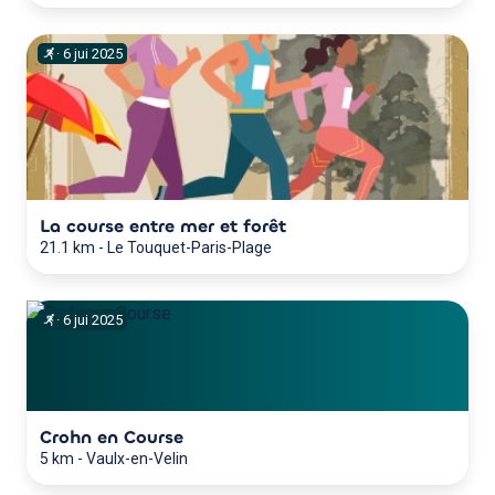
·
6
jui
2025
La course entre mer et forêt
21.1 km
-
Le Touquet-Paris-Plage
·
6
jui
2025
Crohn en Course
5 km
-
Vaulx-en-Velin