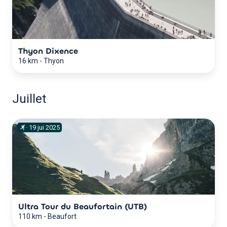
Thyon Dixence
16 km
-
Thyon
Juillet
·
19
jui
2025
Ultra Tour du Beaufortain (UTB)
110 km
-
Beaufort