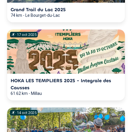
Grand Trail du Lac 2025
74 km
-
Le Bourget-du-Lac
·
17
oct
2025
HOKA LES TEMPLIERS 2025 - Integrale des
Causses
61.62 km
-
Millau
·
14
oct
2025