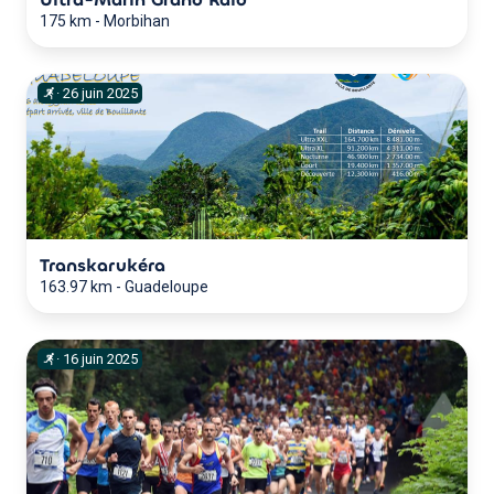
175 km
-
Morbihan
·
26
juin
2025
Transkarukéra
163.97 km
-
Guadeloupe
·
16
juin
2025