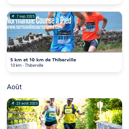
·
7
sep
2025
5 km et 10 km de Thiberville
10 km
-
Thiberville
Août
·
23
août
2025