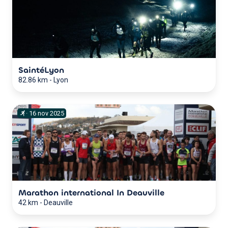
SaintéLyon
82.86 km
-
Lyon
·
16
nov
2025
Marathon international In Deauville
42 km
-
Deauville