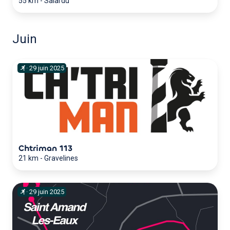
55 km
-
Salardú
Juin
·
29
juin
2025
Chtriman 113
21 km
-
Gravelines
·
29
juin
2025