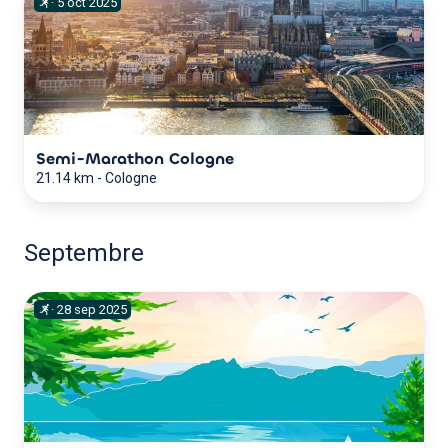
·
5
oct
2025
Semi-Marathon Cologne
21.14 km
-
Cologne
Septembre
·
28
sep
2025