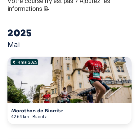
Votre course n'y est pas ? Ajoutez les
informations 📝
2025
Mai
·
4
mai
2025
Marathon de Biarritz
42.64 km
-
Biarritz