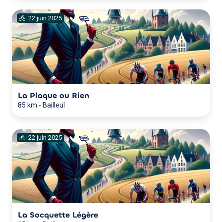
·
22
juin
2025
La Plaque ou Rien
85 km
-
Bailleul
·
22
juin
2025
La Socquette Légère