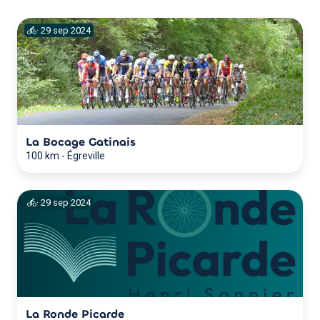
·
29
sep
2024
La Bocage Gatinais
100 km
-
Égreville
·
29
sep
2024
La Ronde Picarde