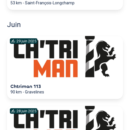
53 km
-
Saint-François-Longchamp
Juin
·
29
juin
2025
Chtriman 113
90 km
-
Gravelines
·
28
juin
2025