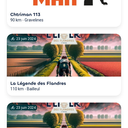
Chtriman 113
90 km
-
Gravelines
·
23
juin
2024
La Légende des Flandres
110 km
-
Bailleul
·
23
juin
2024