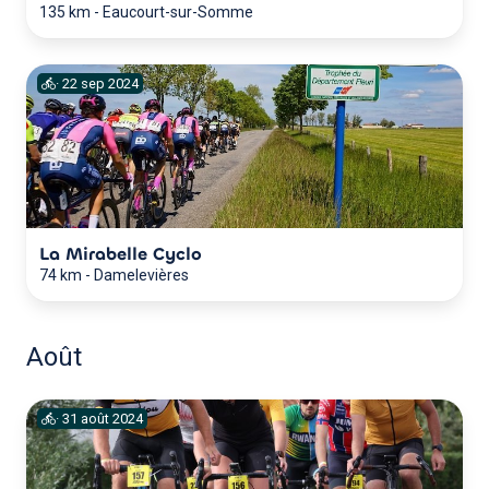
135 km
-
Eaucourt-sur-Somme
·
22
sep
2024
La Mirabelle Cyclo
74 km
-
Damelevières
Août
·
31
août
2024