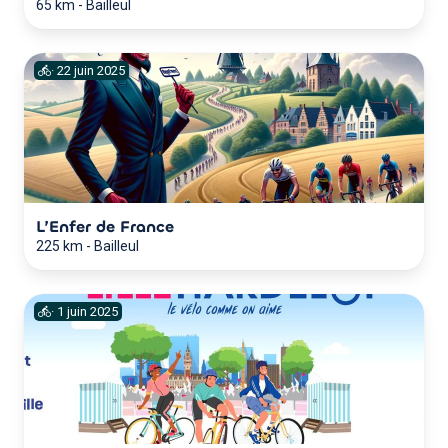
65 km
-
Bailleul
·
22
juin
2025
L’Enfer de France
225 km
-
Bailleul
·
1
juin
2025