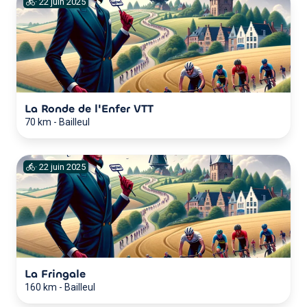
·
22
juin
2025
La Ronde de l'Enfer VTT
70 km
-
Bailleul
·
22
juin
2025
La Fringale
160 km
-
Bailleul