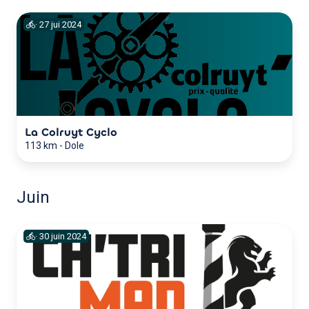
·
27
jui
2024
La Colruyt Cyclo
113 km
-
Dole
Juin
·
30
juin
2024