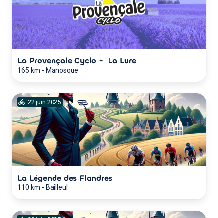
La Provençale Cyclo - La Lure
165 km
-
Manosque
·
22
juin
2025
La Légende des Flandres
110 km
-
Bailleul