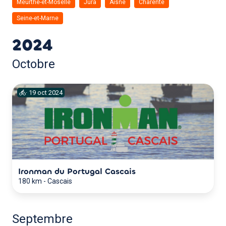
Meurthe-et-Moselle
Jura
Aisne
Charente
Seine-et-Marne
2024
Octobre
·
19
oct
2024
Ironman du Portugal Cascais
180 km
-
Cascais
Septembre