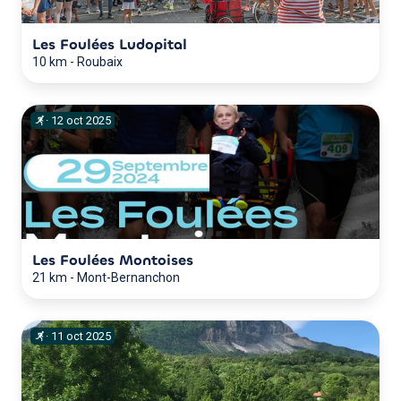
Les Foulées Ludopital
10 km
-
Roubaix
·
12
oct
2025
Les Foulées Montoises
21 km
-
Mont-Bernanchon
·
11
oct
2025