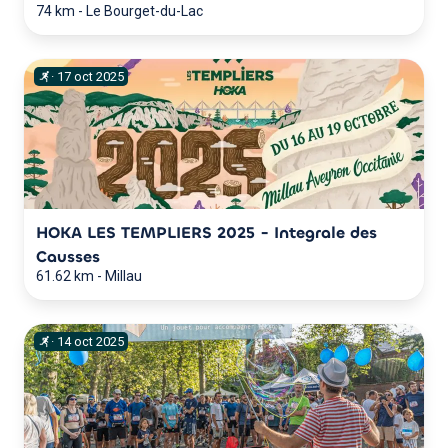
74 km
-
Le Bourget-du-Lac
·
17
oct
2025
HOKA LES TEMPLIERS 2025 - Integrale des
Causses
61.62 km
-
Millau
·
14
oct
2025