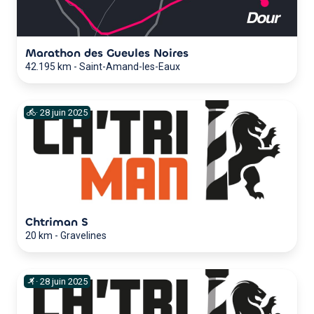
Marathon des Gueules Noires
42.195 km
-
Saint-Amand-les-Eaux
·
28
juin
2025
Chtriman S
20 km
-
Gravelines
·
28
juin
2025