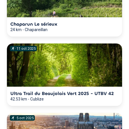
Chaparun Le sérieux
24 km
-
Chapareillan
·
11
oct
2025
Ultra Trail du Beaujolais Vert 2025 - UTBV 42
42.53 km
-
Cublize
·
5
oct
2025