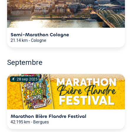
Semi-Marathon Cologne
21.14 km
-
Cologne
Septembre
·
28
sep
2025
Marathon Bière Flandre Festival
42.195 km
-
Bergues