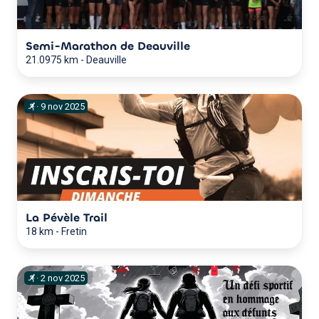
Semi-Marathon de Deauville
21.0975 km
-
Deauville
·
9
nov
2025
La Pévèle Trail
18 km
-
Fretin
·
2
nov
2025