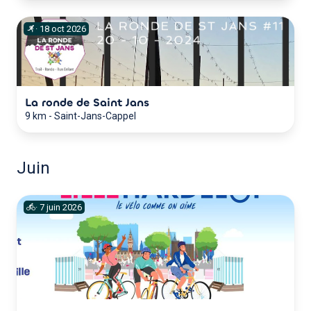
·
18
oct
2026
La ronde de Saint Jans
9 km
-
Saint-Jans-Cappel
Juin
·
7
juin
2026