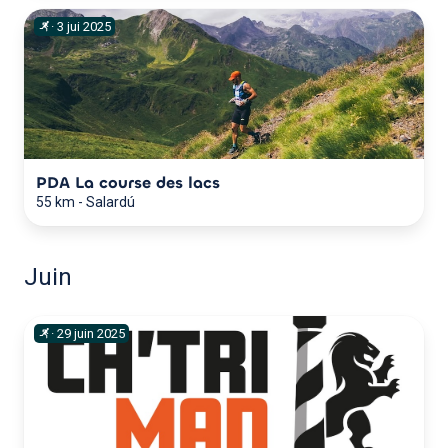
·
3
jui
2025
PDA La course des lacs
55 km
-
Salardú
Juin
·
29
juin
2025