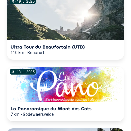
·
19
jui
2025
Ultra Tour du Beaufortain (UTB)
110 km
-
Beaufort
·
13
jui
2025
La Panoramique du Mont des Cats
7 km
-
Godewaersvelde