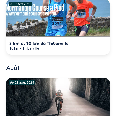
·
7
sep
2025
5 km et 10 km de Thiberville
10 km
-
Thiberville
Août
·
23
août
2025