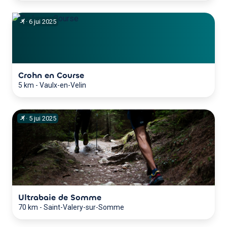
·
6
jui
2025
Crohn en Course
5 km
-
Vaulx-en-Velin
·
5
jui
2025
Ultrabaie de Somme
70 km
-
Saint-Valery-sur-Somme