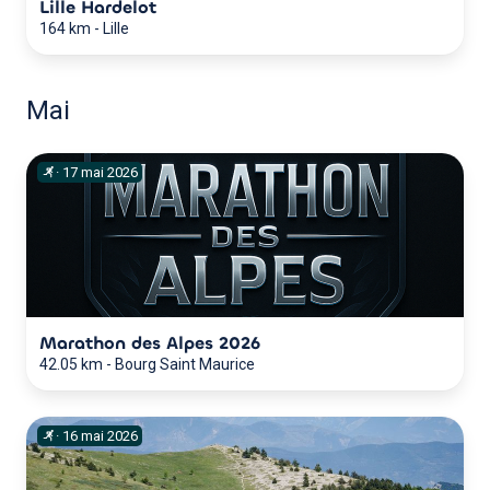
Lille Hardelot
164 km
-
Lille
Mai
·
17
mai
2026
Marathon des Alpes 2026
42.05 km
-
Bourg Saint Maurice
·
16
mai
2026