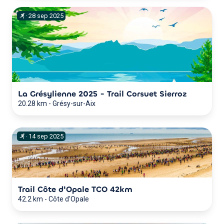
·
28
sep
2025
La Grésylienne 2025 - Trail Corsuet Sierroz
20.28 km
-
Grésy-sur-Aix
·
14
sep
2025
Trail Côte d'Opale TCO 42km
42.2 km
-
Côte d'Opale