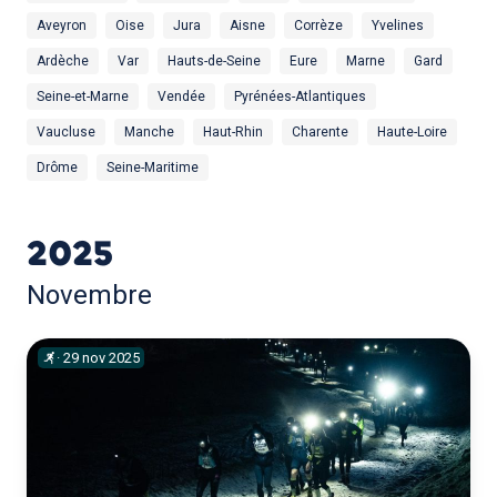
Aveyron
Oise
Jura
Aisne
Corrèze
Yvelines
Ardèche
Var
Hauts-de-Seine
Eure
Marne
Gard
Seine-et-Marne
Vendée
Pyrénées-Atlantiques
Vaucluse
Manche
Haut-Rhin
Charente
Haute-Loire
Drôme
Seine-Maritime
2025
Novembre
·
29
nov
2025