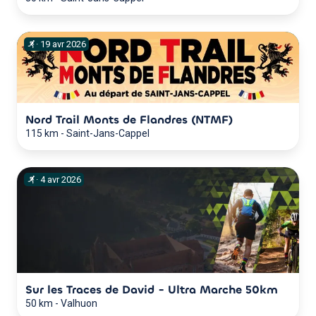
·
19
avr
2026
Nord Trail Monts de Flandres (NTMF)
115 km
-
Saint-Jans-Cappel
·
4
avr
2026
Sur les Traces de David - Ultra Marche 50km
50 km
-
Valhuon