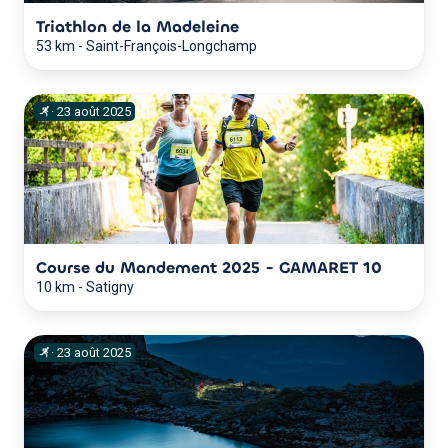
Triathlon de la Madeleine
53 km
-
Saint-François-Longchamp
·
23
août
2025
Course du Mandement 2025 - GAMARET 10
10 km
-
Satigny
·
23
août
2025