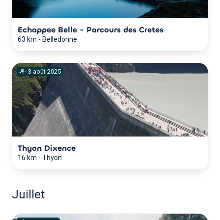
Echappee Belle - Parcours des Cretes
63 km
-
Belledonne
·
3
août
2025
Thyon Dixence
16 km
-
Thyon
Juillet