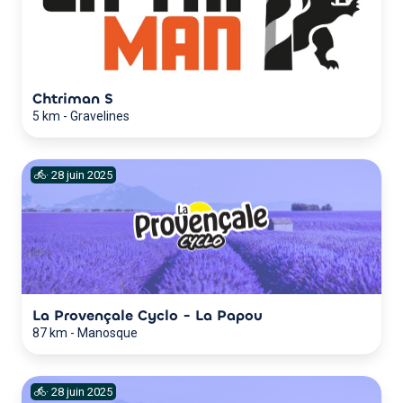
Chtriman S
5 km
-
Gravelines
·
28
juin
2025
La Provençale Cyclo - La Papou
87 km
-
Manosque
·
28
juin
2025