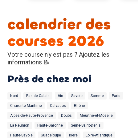
calendrier des
courses 2026
Votre course n'y est pas ? Ajoutez les
informations 📝
Près de chez moi
Nord
Pas-de-Calais
Ain
Savoie
Somme
Paris
Charente-Maritime
Calvados
Rhône
Alpes-de-Haute-Provence
Doubs
Meurthe-et-Moselle
La Réunion
Haute-Garonne
Seine-Saint-Denis
Haute-Savoie
Guadeloupe
Isère
Loire-Atlantique