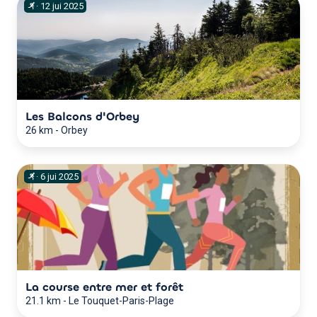
·
12
jui
2025
Les Balcons d'Orbey
26 km
-
Orbey
·
6
jui
2025
La course entre mer et forêt
21.1 km
-
Le Touquet-Paris-Plage