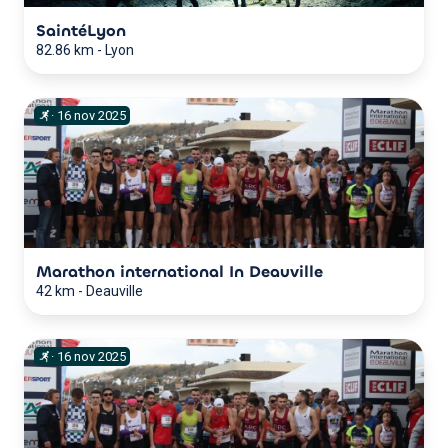
SaintéLyon
82.86 km
-
Lyon
·
16
nov
2025
Marathon international In Deauville
42 km
-
Deauville
·
16
nov
2025