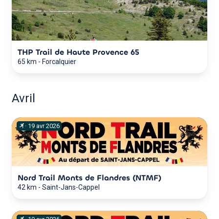
THP Trail de Haute Provence 65
65 km
-
Forcalquier
Avril
·
19
avr
2026
Nord Trail Monts de Flandres (NTMF)
42 km
-
Saint-Jans-Cappel