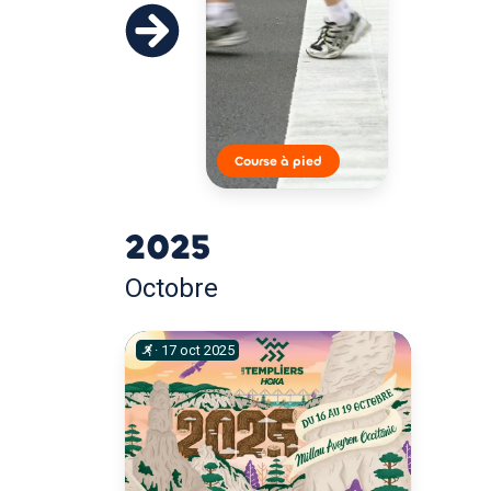
Course à pied
2025
Octobre
·
17
oct
2025