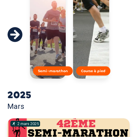
Semi-marathon
Course à pied
2025
Mars
·
2
mars
2025