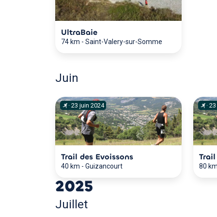
UltraBaie
74 km
-
Saint-Valery-sur-Somme
Juin
·
23
juin
2024
·
23
Trail des Evoissons
Trai
40 km
-
Guizancourt
80 k
2025
Juillet