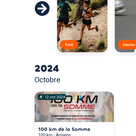
Trail
Course 
2024
Octobre
·
12
oct
2024
100 km de la Somme
100 km
-
Amiens