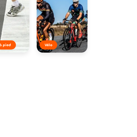
à pied
Vélo