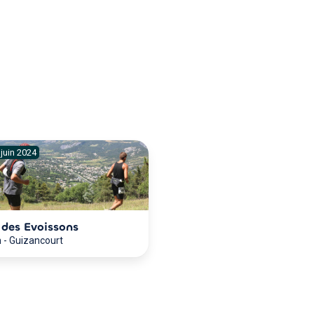
juin
2024
l des Evoissons
m
-
Guizancourt