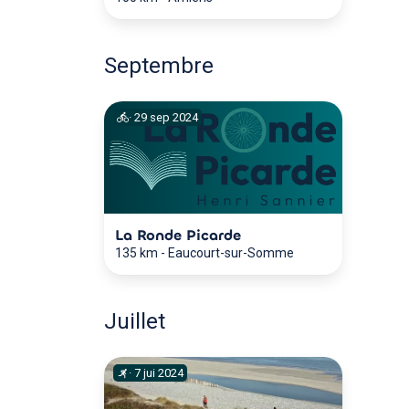
Septembre
·
29
sep
2024
La Ronde Picarde
135 km
-
Eaucourt-sur-Somme
Juillet
·
7
jui
2024