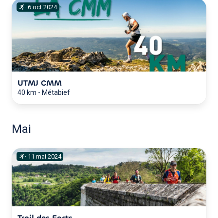
·
6
oct
2024
UTMJ CMM
40 km
-
Métabief
Mai
·
11
mai
2024
Trail des Forts