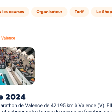
 les courses
Organisateur
Tarif
Le Shop
 Valence
e
2024
arathon de Valence de 42.195 km à Valence (V). Ell
et estimer votre temps de course en fonction de v