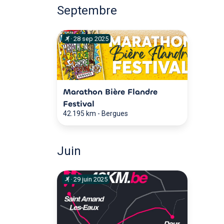
Septembre
·
28
sep
2025
Marathon Bière Flandre
Festival
42.195 km
-
Bergues
Juin
·
29
juin
2025