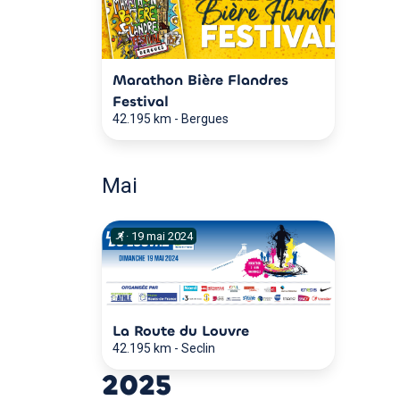
Marathon Bière Flandres
Festival
42.195 km
-
Bergues
Mai
·
19
mai
2024
La Route du Louvre
42.195 km
-
Seclin
2025