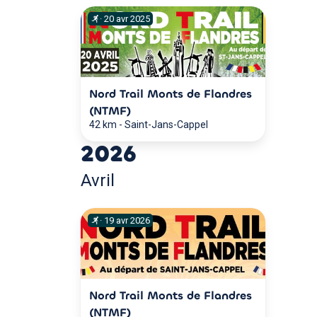
·
20
avr
2025
Nord Trail Monts de Flandres
(NTMF)
42 km
-
Saint-Jans-Cappel
2026
Avril
·
19
avr
2026
Nord Trail Monts de Flandres
(NTMF)