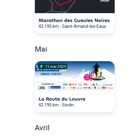
Marathon des Gueules Noires
42.195 km
-
Saint-Amand-les-Eaux
Mai
·
11
mai
2025
La Route du Louvre
42.195 km
-
Seclin
Avril