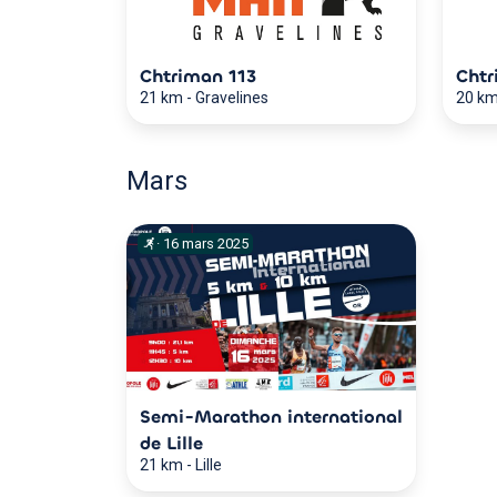
Chtriman 113
Chtr
21 km
-
Gravelines
20 k
Mars
·
16
mars
2025
Semi-Marathon international
de Lille
21 km
-
Lille