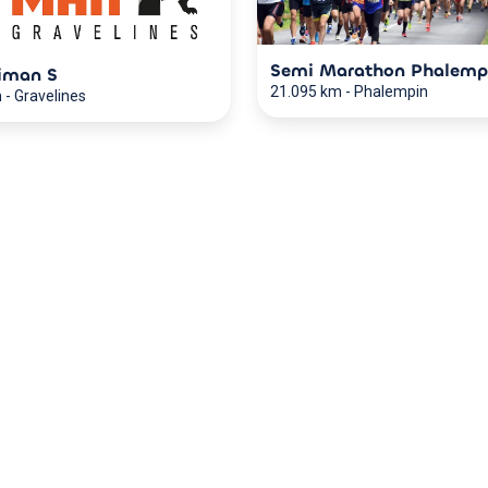
Semi Marathon Phalemp
iman S
21.095 km
-
Phalempin
m
-
Gravelines