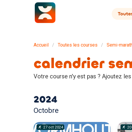
Toutes
Accueil
Toutes les courses
Semi-marat
calendrier s
Votre course n'y est pas ? Ajoutez les
2024
Octobre
·
27
oct
2024
·
20