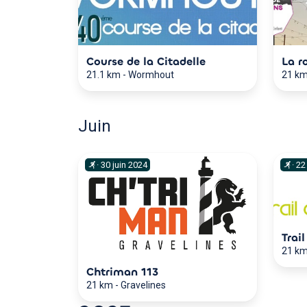
Course de la Citadelle
La r
21.1 km
-
Wormhout
21 k
Juin
·
30
juin
2024
·
22
Trai
21 k
Chtriman 113
21 km
-
Gravelines