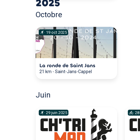
2025
Octobre
·
19
oct
2025
La ronde de Saint Jans
21 km
-
Saint-Jans-Cappel
Juin
·
29
juin
2025
·
28