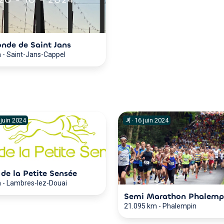
onde de Saint Jans
m
-
Saint-Jans-Cappel
juin
2024
·
16
juin
2024
l de la Petite Sensée
m
-
Lambres-lez-Douai
Semi Marathon Phalemp
21.095 km
-
Phalempin